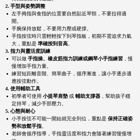
2. 手型與姿勢調整
左手拇指與食指的位置要自然貼近琴頸，不要拉得過
開。
手腕保持放鬆，不要用力壓或硬撐。
手指按弦時只需輕輕按下到琴指板，初期不需追求力氣
大，重點是
準確按到音高
。
3. 指力與靈活度訓練
可以做
手指操、橡皮筋指力訓練或鋼琴小手指練習
，慢
慢增加手指力量。
練習短距離音階、簡單曲子，循序漸進，讓小手逐步適
應按弦動作。
4. 使用輔助工具
初學者可使用
小提琴肩墊
或
輔助支撐器
，幫助孩子穩
定持琴，減少手部壓力。
5. 心態與耐心
小手按弦不可能一開始就完全到位，重點是
保持正確姿
勢和放鬆手指
。
老師會循序指導，手指靈活度和指力會隨著練習慢慢增